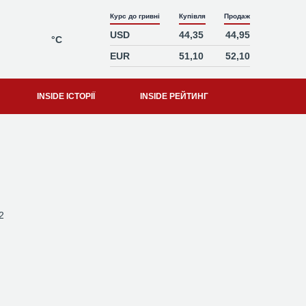
Курс до гривні
Купівля
Продаж
USD
44,35
44,95
°C
EUR
51,10
52,10
INSIDE ІСТОРІЇ
INSIDE РЕЙТИНГ
2