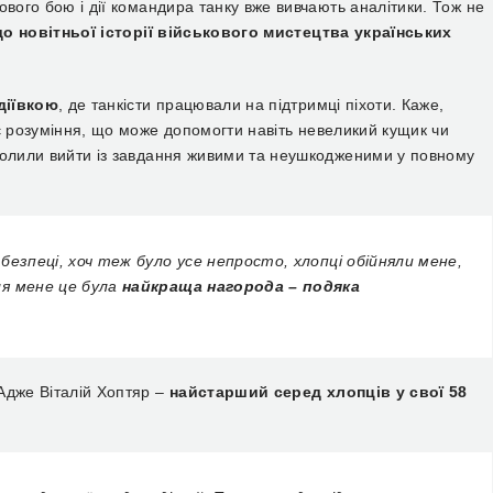
ового бою і дії командира танку вже вивчають
аналітики.
Тож
не
до новітньої історії військового мистецтва українських
діївкою
, де танкісти працювали на підтримці піхоти.
Каже,
є розуміння, що може допомогти навіть невеликий кущик чи
волили вийти із завдання живими та неушкодженими у повному
 безпеці, хоч теж було усе непросто, хлопці обійняли мене,
Для мене це була
найкраща нагорода – подяка
Адже Віталій Хоптяр –
найстарший серед хлопців у свої 58