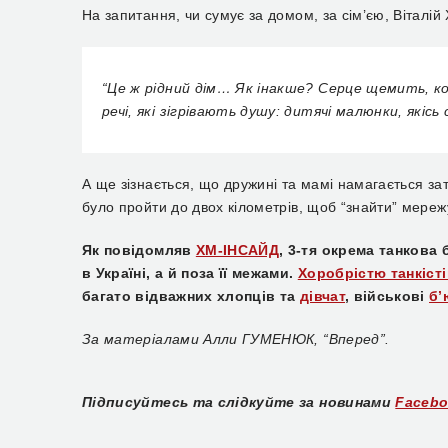
На запитання, чи сумує за домом, за сім’єю, Віталій 
“
Це ж рідний дім… Як інакше? Серце щемить, кол
речі, які зігрівають душу: дитячі малюнки, якісь
А ще зізна
ється
, що дружині та мамі намагається з
було пройти до двох кілометрів, щоб “знайти” мереж
Як повідомляв
ХМ-ІНСАЙД
, 3-тя окрема танков
в Україні, а й поза її межами.
Хоробрістю танкіст
багато відважних хлопців та
дівчат
, військові
б’
За матеріалами
Алл
и
ГУМЕНЮК, “Вперед”.
Підписуйтесь та слідкуйте за новинами
Faceb