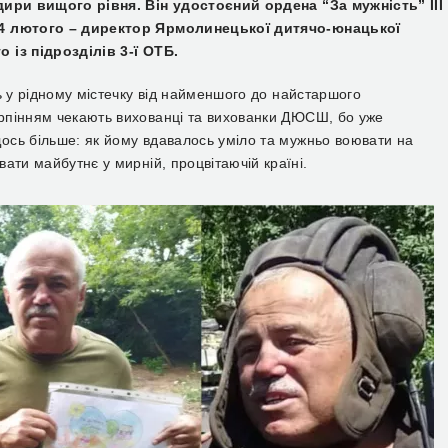
ири вищого рівня. Він удостоєний ордена “За мужність” III
4 лютого – директор Ярмолинецької дитячо-юнацької
 із підрозділів 3-ї
ОТБ.
ь у рідному містечку від найменшого до найстаршого
рпінням чекають вихованці та вихованки ДЮСШ, бо уже
щось більше: як йому вдавалось уміло та мужньо воювати на
ати майбутнє у мирній, процвітаючій країні.