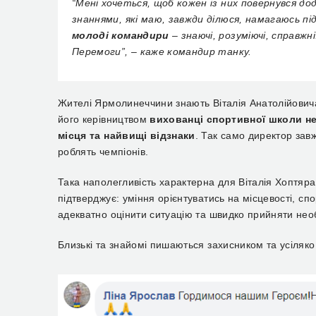
“
Мені хочеться, щоб кожен із них повернувся до
знаннями, які маю, завжди ділюся, намагаюсь п
молоді командири
– знаючі, розуміючі, справж
Перемоги”, –
каже командир танку
.
Жителі Ярмолинеччини знають Віталія Анатолійовича
його керівництвом
вихованці спортивної школи не
місця та найвищі відзнаки
. Так само директор завж
роблять чемпіонів.
Така наполегливість характерна для Віталія Хоптяра 
підтверджує: уміння орієнтуватись на місцевості, сп
адекватно оцінити ситуацію та швидко прийняти не
Близькі та знайомі пишаються захисником та усіляк