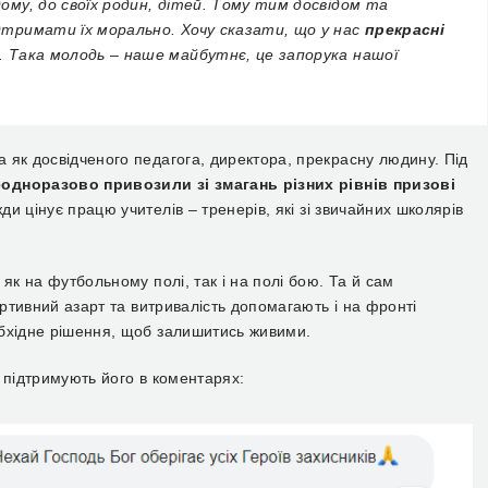
дому, до своїх родин, дітей. Тому тим досвідом та
ідтримати їх морально. Хочу сказати, що у нас
прекрасні
ні. Така молодь – наше майбутнє, це запорука нашої
 як досвідченого педагога, директора, прекрасну людину. Під
одноразово привозили зі змагань різних рівнів призові
ди цінує працю учителів – тренерів, які зі звичайних школярів
як на футбольному полі, так і на полі бою. Та й сам
ортивний азарт та витривалість допомагають і на фронті
обхідне рішення, щоб залишитись живими.
о підтримують його в коментарях: