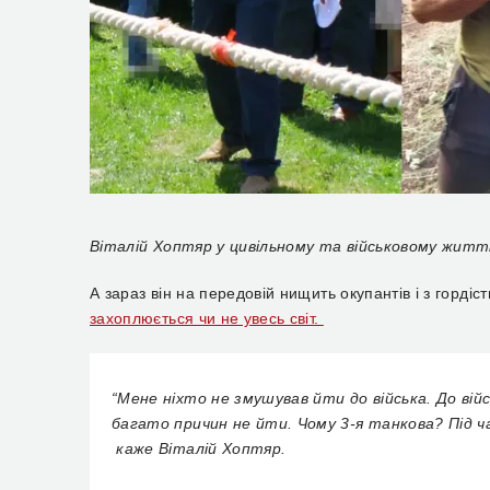
Віталій Хоптяр у цивільному та військовому житт
А
зараз він на передовій нищить окупантів і з гордіс
захоплюється чи не увесь світ.
“
Мене ніхто не змушував йти до війська. До вій
багато причин не йти. Чому 3-я танкова? Під ч
каже
Віталій
Хоптяр.