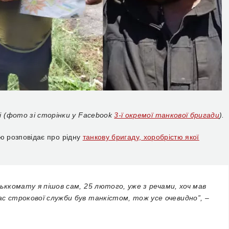
і (фото зі сторінки у Facebook
3-ї окремої танкової бригади
).
тю розповідає про рідну
танкову бригаду, хоробрістю якої
ськкомату я пішов сам, 25 лютого, уже з речами, хоч мав
ас строкової служби був танкістом, тож усе очевидно”, –