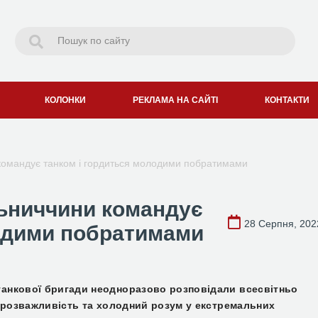
КОЛОНКИ
РЕКЛАМА НА САЙТІ
КОНТАКТИ
командує танком і гордиться молодими побратимами
льниччини командує
28 Серпня, 202
лодими побратимами
 танкової бригади
неодноразово
розповідали всесвітньо
 розважливіст
ь
та холодни
й
розум у екстремальних