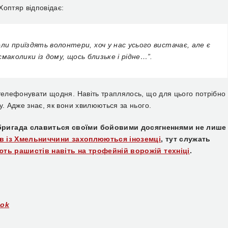
Хоптяр відповідає:
и приїздять волонтери, хоч у нас усього вистачає, але є
 смаколики із дому, щось близьке і рідне…”.
ателефонувати щодня.
Н
авіть траплялось, що для цього потрібно
у. Адже знає, як вони хвилюються за ньог
о.
а бригада славиться своїми бойовими досягненнями не лише
ів із Хмельниччини захоплюються іноземці
, тут служать
ють рашистів навіть на трофейній ворожій техніці
.
ook