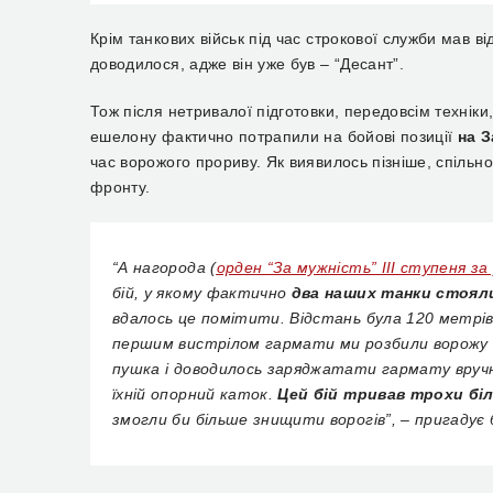
Крім танкових військ під час строкової служби мав 
доводилося, адже він уже був – “Десант”.
Тож п
ісля нетривалої підготовки,
передовсім
техніки
ешелону фактично потрапили на бойові позиції
на 
час ворожого прориву. Як виявилось пізніше,
спільн
фронту.
“
А нагорода
(
орден “За мужність” ІІІ ступеня за
бій, у якому фактично
два наших танки стоял
вдалось це помітити. Відстань була 120 метрів
першим вистрілом гармати ми розбили ворожу Б
пушка і доводилось заряджатати
гармату вруч
їхній опорний каток.
Цей бій тривав т
рохи бі
змогли би більше знищити ворогів”, –
пригадує 