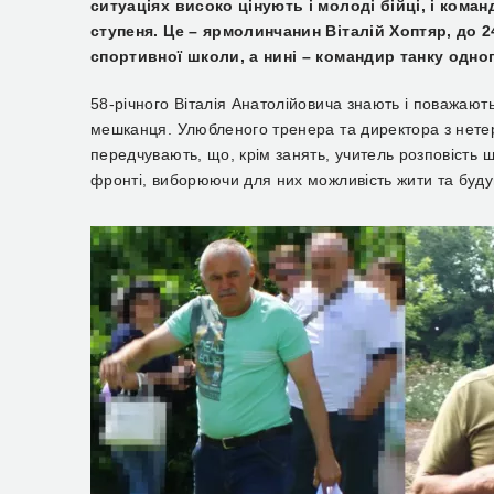
ситуаціях
високо цінують
і молоді бійці, і
команд
ступеня. Це – ярмолинчанин Віталі
й
Хоптяр, до 2
спортивної школи, а нині – командир танку одного
58-річного
Віталі
я
Анатолійович
а знають і поважают
мешканця.
Улюбленого тренера та директора з нете
передчувають, що, крім занять, учитель розповість 
фронті, виборюючи для них можливість жити та будув