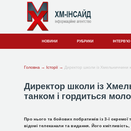
НОВИНИ
РУБРИКИ
ІНТЕРВ’Ю
Головна
→
Історії
→
Директор школи із Хмельниччини 
Директор школи із Хме
танком і гордиться мо
П
ро
нього та бойових побратимів із 3-ї окремої
відомі телеканали
та видання. Його к
мітливіст
ь
,