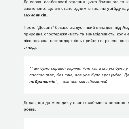
До слова, особливості ведення цього ближнього танк
виключено, що він стане одним із тих, які
увійдуть 
захисників
.
Проте “Десант”
більше згадує інший випадок,
під Ав
п
риродна спостережливість та винахідливість, коли 
лісопосадка, нестандартність прийняття рішень доз
складі.
“
Там було справді гаряче. Але коли ми усі були у
просто так, без слів, але усе було зрозуміло. 
побратимів
”, –
зізнається військовий.
Додає, що д
о молодих у
нього
особливе ставлення.
років.