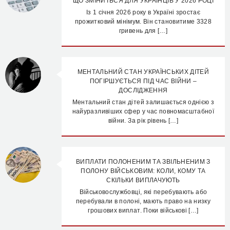
ЩО ЗМІНИТЬСЯ ДЛЯ УКРАЇНЦІВ У 2026 РОЦІ
Із 1 січня 2026 року в Україні зростає
прожитковий мінімум. Він становитиме 3328
гривень для […]
МЕНТАЛЬНИЙ СТАН УКРАЇНСЬКИХ ДІТЕЙ
ПОГІРШУЄТЬСЯ ПІД ЧАС ВІЙНИ –
ДОСЛІДЖЕННЯ
Ментальний стан дітей залишається однією з
найуразливіших сфер у час повномасштабної
війни. За рік рівень […]
ВИПЛАТИ ПОЛОНЕНИМ ТА ЗВІЛЬНЕНИМ З
ПОЛОНУ ВІЙСЬКОВИМ: КОЛИ, КОМУ ТА
СКІЛЬКИ ВИПЛАЧУЮТЬ
Військовослужбовці, які перебувають або
перебували в полоні, мають право на низку
грошових виплат. Поки військові […]