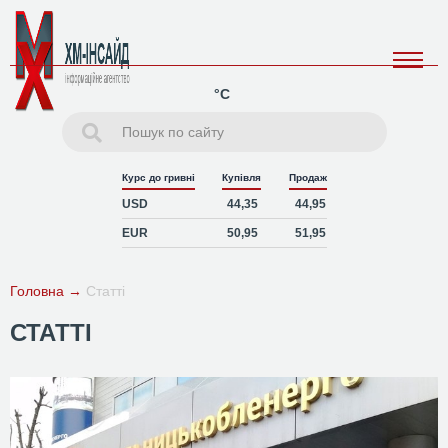
°C
Курс до гривні
Купівля
Продаж
USD
44,35
44,95
EUR
50,95
51,95
Головна
→
Статті
СТАТТІ