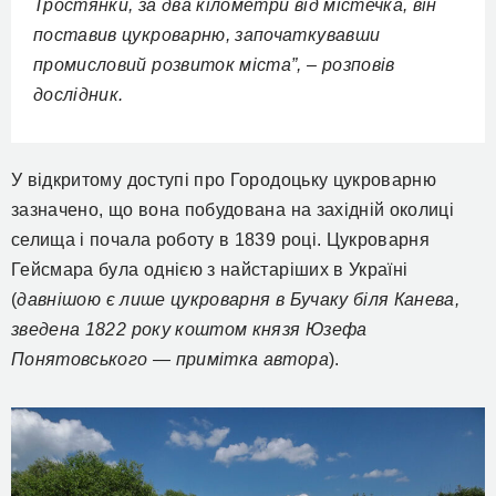
Тростянки, за два кілометри від містечка, він
поставив цукроварню, започаткувавши
промисловий розвиток міста”, – розповів
дослідник.
У відкритому доступі про Городоцьку цукроварню
зазначено, що вона побудована на західній околиці
селища і почала роботу в 1839 році. Цукроварня
Гейсмара була однією з найстаріших в Україні
(
давнішою є лише цукроварня в Бучаку біля Канева,
зведена 1822 року коштом князя Юзефа
Понятовського — примітка автора
).