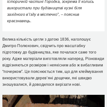
історичній частині Городка, зокрема її колись
використали при будівництві кузні біля
західного в’їзду в містечко”, – пояснив
краєзнавець.
Велика кількість цегли з датою 1836, наголошує
Дмитро Полюхович, свідчить про масштабну
підготовку до будівництва, яке почалася саме того
року. Адже матеріали виготовляли наперед. Різновиди
відрізняються розміром і неякісним або ж вибагливим
“почерком”. Це пояснюється тим, що для клеймування
використовували дерев’яні дощечки, які швидко
зношувалися, й доводилося вирізати нові.