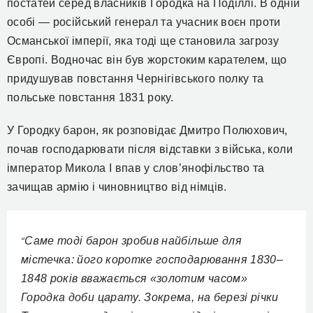
постатей серед власників Городка на Поділлі. В одній
особі — російський генерал та учасник воєн проти
Османської імперії, яка тоді ще становила загрозу
Європі. Водночас він був жорстоким карателем, що
придушував повстання Чернігівського полку та
польське повстання 1831 року.
У Городку барон, як розповідає Дмитро Полюхович,
почав господарювати після відставки з війська, коли
імператор Микола І впав у слов’янофільство та
зачищав армію і чиновництво від німців.
Саме тоді барон зробив найбільше для
“
містечка: його коротке господарювання 1830–
1848 років вважається «золотим часом»
Городка доби царату. Зокрема, на березі річки