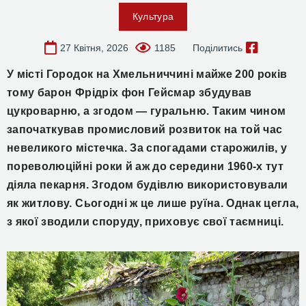
Культура
27 Квітня, 2026
1185
Поділитись
У місті Городок на Хмельниччині майже 200 років
тому барон Фрідріх фон Гейсмар збудував
цукроварню, а згодом — гуральню. Таким чином
започаткував промисловий розвиток на той час
невеликого містечка. За спогадами старожилів, у
пореволюційні роки й аж до середини 1960-х тут
діяла пекарня. Згодом будівлю використовували
як житлову. Сьогодні ж це лише руїна. Однак цегла,
з якої зводили споруду, приховує свої таємниці.