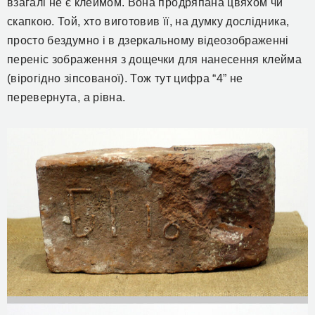
взагалі не є клеймом. Вона продряпана цвяхом чи
скапкою. Той, хто виготовив її, на думку дослідника,
просто бездумно і в дзеркальному відеозображенні
переніс зображення з дощечки для нанесення клейма
(вірогідно зіпсованої). Тож тут цифра “4” не
перевернута, а рівна.