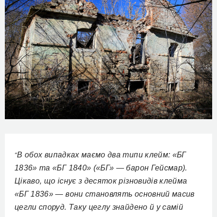
В обох випадках маємо два типи клейм: «БГ
“
1836» та «БГ 1840» («БГ» — барон Гейсмар).
Цікаво, що існує з десяток різновидів клейма
«БГ 1836» — вони становлять основний масив
цегли споруд. Таку цеглу знайдено й у самій