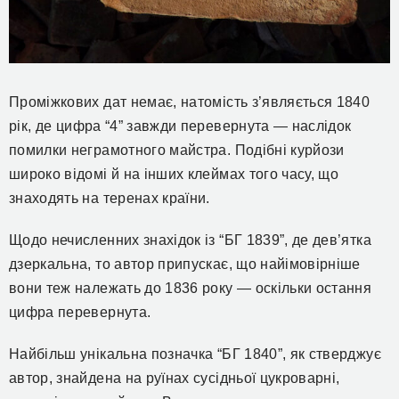
Проміжкових дат немає, натомість з’являється 1840
рік, де цифра “4” завжди перевернута — наслідок
помилки неграмотного майстра. Подібні курйози
широко відомі й на інших клеймах того часу, що
знаходять на теренах країни.
Щодо нечисленних знахідок із “БГ 1839”, де дев’ятка
дзеркальна, то автор припускає, що найімовірніше
вони теж належать до 1836 року — оскільки остання
цифра перевернута.
Найбільш унікальна позначка “БГ 1840”, як стверджує
автор, знайдена на руїнах сусідньої цукроварні,