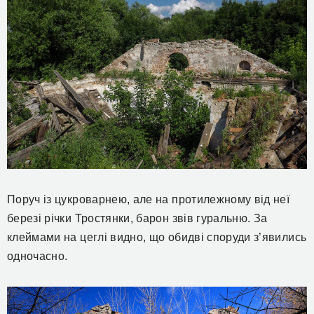
Поруч із цукроварнею, але на протилежному від неї
березі річки Тростянки, барон звів гуральню. За
клеймами на цеглі видно, що обидві споруди з’явились
одночасно.