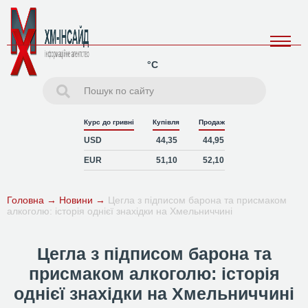
°C
Курс до гривні
Купівля
Продаж
USD
44,35
44,95
EUR
51,10
52,10
Головна
→
Новини
→
Цегла з підписом барона та присмаком
алкоголю: історія однієї знахідки на Хмельниччині
Цегла з підписом барона та
присмаком алкоголю: історія
однієї знахідки на Хмельниччині