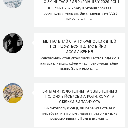
ЩО ЗМІНИТЬСЯ ДЛЯ УКРАЇНЦІВ У 2026 РОЦІ
Із 1 січня 2026 року в Україні зростає
прожитковий мінімум. Він становитиме 3328
гривень для […]
МЕНТАЛЬНИЙ СТАН УКРАЇНСЬКИХ ДІТЕЙ
ПОГІРШУЄТЬСЯ ПІД ЧАС ВІЙНИ –
ДОСЛІДЖЕННЯ
Ментальний стан дітей залишається однією з
найуразливіших сфер у час повномасштабної
війни. За рік рівень […]
ВИПЛАТИ ПОЛОНЕНИМ ТА ЗВІЛЬНЕНИМ З
ПОЛОНУ ВІЙСЬКОВИМ: КОЛИ, КОМУ ТА
СКІЛЬКИ ВИПЛАЧУЮТЬ
Військовослужбовці, які перебувають або
перебували в полоні, мають право на низку
грошових виплат. Поки військові […]