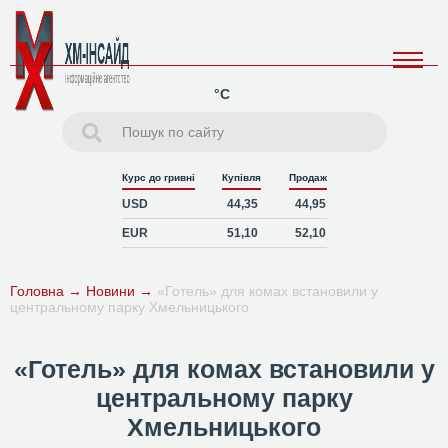
°C
Курс до гривні
Купівля
Продаж
USD
44,35
44,95
EUR
51,10
52,10
Головна
→
Новини
→
«Готель» для комах встановили у
центральному парку Хмельницького
«Готель» для комах встановили у
центральному парку
Хмельницького