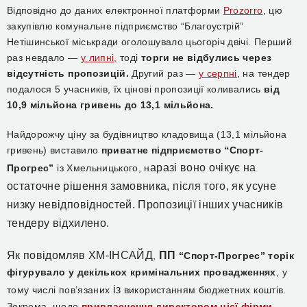
Відповідно до даних електронної платформи
Prozorro
, цю
закупівлю комунальне підприємство “Благоустрій”
Нетішинської міськради оголошувало цьогоріч двічі. Перший
раз невдало —
у липні,
тоді
торги не відбулись через
відсутність пропозицій.
Другий раз —
у серпні
, на тендер
подалося 5 учасників, їх цінові пропозиції коливались
від
10,9 мільйона гривень до 13,1 мільйона.
Найдорожчу ціну за будівництво кладовища (13,1 мільйона
гривень) виставило
приватне підприємство “Спорт-
аразі воно очікує на
Прогрес”
із Хмельницького, н
остаточне рішення замовника, після того, як усуне
низку невідповідностей. Пропозиції інших учасників
тендеру відхилено.
Як повідомляв ХМ-ІНСАЙД
ПП
,
“Спорт-Прогрес” торік
фігурувало у декількох кримінальних провадженнях
, у
із
тому числі пов’язаних
використанням бюджетних коштів.
Зокрема, щодо
привласнення директором цієї фірми