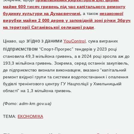
майже 600 тисяч гривень під час капітального ремонту
будинку культури на Дунаєвеччині
,
а також
незаконної
вирубки майже 2 000 дерев у заповідній зоні річки Збруч
на території Сатанівської селищної ради
.
згідно з даними
Цікаво, що
YouControl
, сума виграних
підприємством
“Спорт-Прогрес” тендерів у 2023 році
становила 49,3 мільйона гривень, а в 2024 році зросла аж до
193,3 мільйона гривень. Зокрема, серед останніх закупівель,
де підприємство визнали виконавцем, вказано “капітальний
ремонт вхідної групи та системи водопостачання і опалення
будівлі тренінгового центру ГУ Нацполіції у Хмельницькій
області” на 1,3 мільйона гривень.
(Фото: adm-km.gov.ua)
ТЕМА:
ЕКОНОМІКА