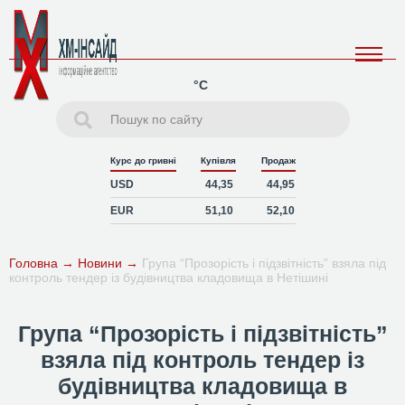
°C
Курс до гривні
Купівля
Продаж
USD
44,35
44,95
EUR
51,10
52,10
Головна
→
Новини
→
Група “Прозорість і підзвітність” взяла під
контроль тендер із будівництва кладовища в Нетішині
Група “Прозорість і підзвітність”
взяла під контроль тендер із
будівництва кладовища в