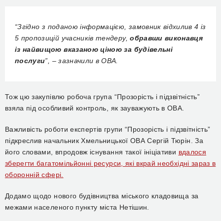
“
Згідно з поданою інформацією, замовник відхилив 4 із
5 пропозицій учасників тендеру,
обравши виконавця
із найвищою вказаною ціною за будівельні
послуги
”, – зазначили в ОВА.
Тож цю закупівлю робоча група “Прозорість і підзвітність”
взяла під особливий контроль, як зауважують в ОВА.
Важливість роботи експертів групи “Прозорість і підзвітність”
підкреслив начальник Хмельницької ОВА Сергій Тюрін. За
його словами,
впродовж існування такої ініціативи
вдалося
зберегти багатомільйонні ресурси, які вкрай необхідні зараз в
оборонній сфері.
Додамо щодо нового будівництва міського кладовища за
межами населеного пункту міста Нетішин.