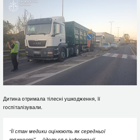
Дитина отримала тілесні ушкодження, її
госпіталізували.
Її стан медики оцінюють як середньої
“
тяжкості”, – йдеться в інформації.