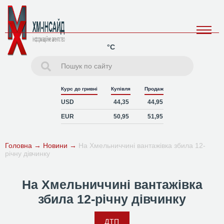
°C
Курс до гривні
Купівля
Продаж
USD
44,35
44,95
EUR
50,95
51,95
Головна
→
Новини
→
На Хмельниччині вантажівка збила 12-
річну дівчинку
На Хмельниччині вантажівка
збила 12-річну дівчинку
ДТП