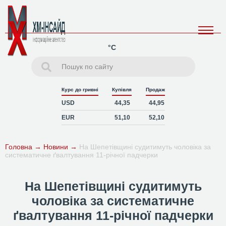
°C
Курс до гривні
Купівля
Продаж
USD
44,35
44,95
EUR
51,10
52,10
Головна
→
Новини
→
На Шепетівщині судитимуть чоловіка за
систематичне ґвалтування 11-річної падчерки
На Шепетівщині судитимуть
чоловіка за систематичне
ґвалтування 11-річної падчерки