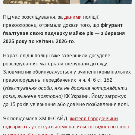
Під час розслідування, за
даними
поліції,
правоохоронці отримали докази того, що
фігурант
ґвалтував свою падчерку майже рік — з березня
2025 року по квітень 2026-го.
Наразі слідчі поліції вже завершили досудове
розслідування, матеріали скерували до суду.
Зловмисник обвинувачується у вчиненні кримінальних
правопорушень, передбачених ч.ч. 4, 6 ст. 152
(
зґвалтування особи, яка не досягла чотирнадцяти
років, вчинене повторно)
КК України. Йому загрожує
до 15 років ув’язнення або довічне позбавлення волі.
Як повідомляв ХМ-ІНСАЙД,
жителя Городоччини
підозрюють у сексуальному насильстві відносно своєї
малолітньої падчерки.
Також нагадаємо, що
на