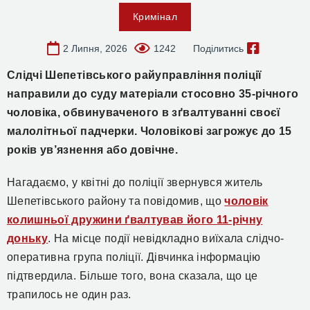
Кримінал
2 Липня, 2026
1242
Поділитись
Слідчі Шепетівського райуправління поліції
направили до суду матеріали стосовно 35-річного
чоловіка, обвинуваченого в зґвалтуванні своєї
малолітньої падчерки. Чоловікові загрожує до 15
років ув’язнення або довічне.
Нагадаємо, у квітні до поліції звернувся житель
Шепетівського району та повідомив, що
чоловік
колишньої дружини ґвалтував його 11-річну
доньку
.
На місце події невідкладно виїхала слідчо-
оперативна група поліції. Дівчинка інформацію
підтвердила. Більше того, вона сказала, що це
трапилось не один раз.