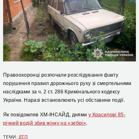
Правоохоронці розпочали розслідування факту
порушення правил дорожнього руху зі смертельними
наслідками за
ч. 2 ст. 286 Кримінального кодексу
України.
Н
аразі встановлюють усі обставини події.
Як повідомляв ХМ-ІНСАЙД, днями
у Красилові 85-
річний водій збив жінку на «зебрі»
.
ТЕМИ:
ДТП