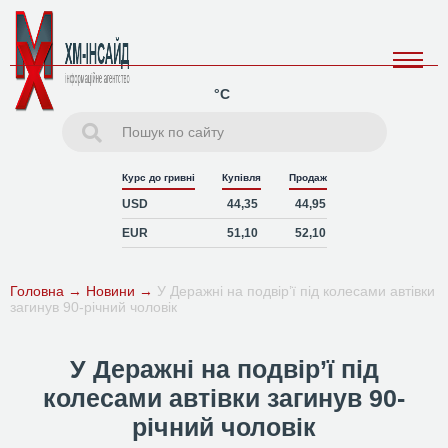
°C
Курс до гривні
Купівля
Продаж
USD
44,35
44,95
EUR
51,10
52,10
Головна
→
Новини
→
У Деражні на подвір’ї під колесами автівки
загинув 90-річний чоловік
У Деражні на подвір’ї під
колесами автівки загинув 90-
річний чоловік