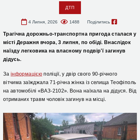
ДТП
4 Липня, 2026
1488
Поділитись
Трагічна д
орожньо-транспортна пригода сталася
у
місті Деражня
вчора, 3 липня,
по обіді. Внаслідок
наїзду легковика на власному
подвір’ї
загинув
дідусь.
За
інформацією
поліції, у двір свого 90-річного
вітчима
заїжджала
71-річна
жінка
із
с
елища
Теофіполь
на
автомобіл
і
«ВАЗ-2102».
Вона наїхала на дідуся.
Від
отриманих травм чоловік загинув на місці.