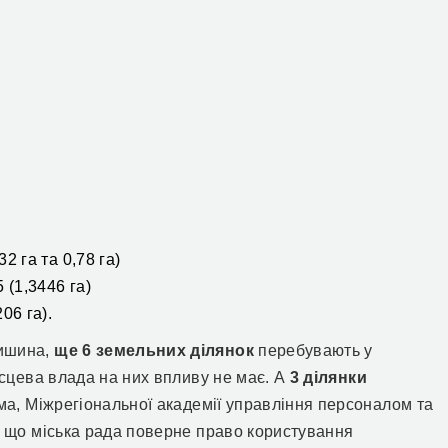
32 га та 0,78 га
)
5
(
1,3446 га
)
206 га
)
.
чишина,
ще 6 земельних ділянок
перебувають у
ісцева влада на них впливу не має. А
3 ділянки
ема, Міжрегіональної академії управління персоналом та
, що міська рада поверне право користування