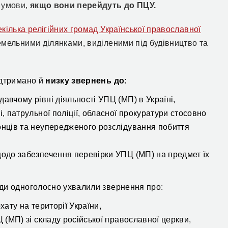
 умови,
якщо вони перейдуть до ПЦУ.
кілька релігійних громад Української православної
мельними ділянками, виділеними під будівництво та
ідтримано й
низку звернень до:
авчому рівні діяльності УПЦ (МП) в Україні,
, патрульної поліції, обласної прокуратури стосовно
онців та неупередженого розслідування побиття
щодо забезпечення перевірки УПЦ (МП) на предмет їх
ади одноголосно ухвалили звернення про:
хату на території України,
 (МП) зі складу російської православної церкви,