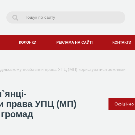
КОЛОНКИ
РЕКЛАМА НА САЙТІ
КОНТАКТИ
одільському позбавили права УПЦ (МП) користуватися землями
`янці-
и права УПЦ (МП)
Офіційно
 громад