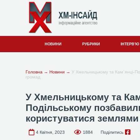
НОВИНИ
РУБРИКИ
ІНТЕРВ’Ю
Головна
→
Новини
→
У Хмельницькому та Кам`янці-П
громад
У Хмельницькому та Кам
Подільському позбавил
користуватися землями
4 Квітня, 2023
1884
Поділитись