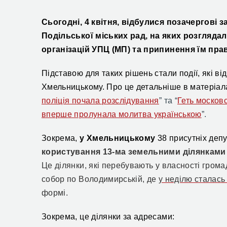
Сьогодні, 4 квітня, відбулися позачергові 
Подільської міських рад, на яких розгляда
організацій УПЦ (МП) та припинення їм пр
Підставою для таких рішень стали події, які в
Хмельницькому. Про це детальніше в матеріала
поліція почала розслідування
” та
“
Геть москов
вперше пролунала молитва українською
”.
Зокрема,
у Хмельницькому
38 присутніх депу
користування 13-ма земельними ділянками р
Це ділянки,
які
перебувають у власності грома
собор
по Володимирській
, де
у неділю сталась
формі.
Зокрема, це ділянки за адресами: