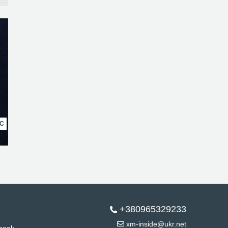
НС
+380965329233
xm-inside@ukr.net
book