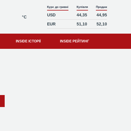
Курс до гривні
Купівля
Продаж
USD
44,35
44,95
°C
EUR
51,10
52,10
INSIDE ІСТОРІЇ
INSIDE РЕЙТИНГ