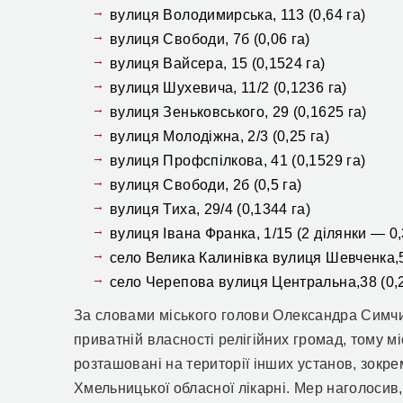
вулиця
Володимирська, 113
(
0,64 га
)
вулиця
Свободи, 7б
(
0,06 га
)
вулиця
Вайсера, 15
(
0,1524 га
)
вулиця
Шухевича, 11/2
(
0,1236 га
)
вулиця
Зеньковського, 29
(
0,1625 га
)
вулиця
Молодіжна, 2/3
(
0,25 га
)
вулиця
Профспілкова, 41
(
0,1529 га
)
вулиця
Свободи, 2б
(
0,5 га
)
вулиця
Тиха, 29/4
(
0,1344 га
)
вулиця
Івана Франка, 1/15
(
2 ділянки — 0,
с
ело
Велика Калинівка
вул
иця
Шевченка,
с
ело
Черепова
вулиця
Центральна,38
(
0,
За словами міського голови Олександра Сим
приватній власності релігійних громад, тому м
розташовані на території інших установ, зокр
Хмельницької обласної лікарні. Мер наголосив