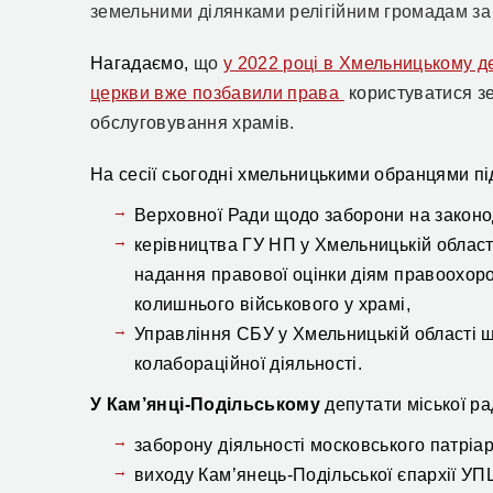
земельними ділянками релігійним громадам за
Нагадаємо,
що
у 2022 році в Хмельницькому де
церкви вже позбавили права
користуватися зе
обслуговування храмів.
На сесії сьогодні хмельницькими обранцями п
Верховної Ради щодо заборони на законод
керівництва ГУ НП у Хмельницькій області
надання правової оцінки діям правоохор
колишнього військового у храмі,
Управління СБУ у Хмельницькій області 
колабораційної діяльності.
У Кам’янці-Подільському
депутати міської р
заборону діяльності московського патріар
виходу Кам’янець-Подільської єпархії УПЦ