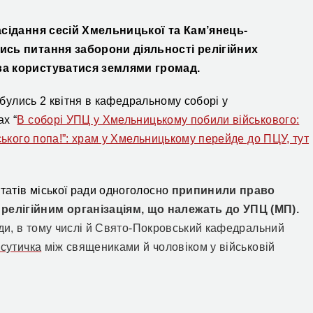
засідання сесій Хмельницької та Кам’янець-
лись питання заборони діяльності релігійних
ава користуватися землями громад.
ідбулись 2 квітня в кафедральному соборі у
х “
В соборі УПЦ у Хмельницькому побили військового:
ського попа!”: храм у Хмельницькому перейде до ПЦУ, тут
татів міської ради одноголосно
припинили право
елігійним організаціям, що належать до УПЦ (МП).
ди,
в тому числі й
Свято-Покровський кафедральний
 сутичка
між священиками й
чоловіком у військовій