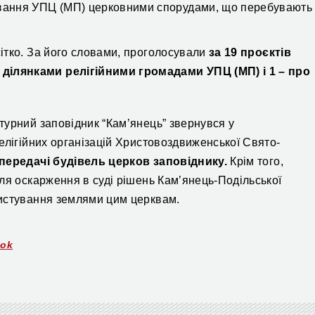
ування УПЦ (МП) церковними спорудами, що перебувають
ітко. За його словами, проголосували
за 19 проєктів
ілянками релігійними громадами УПЦ (МП) і 1 – про
турний заповідник “Кам’янець” звернувся у
елігійних організацій Христовоздвиженської Свято-
 передачі будівель церков заповіднику.
Крім того,
ля оскарження в суді рішень Кам’янець-Подільської
ристування землями цим церквам.
ook