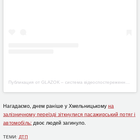
Публикация от GLAZOK – система відеоспостереження (@glazok.km)
Нагадаємо, днем раніше у Хмельницькому
на
залізничному переїзді зіткнулися пасажирський потяг і
автомобіль:
двоє людей загинуло.
ТЕМИ:
ДТП