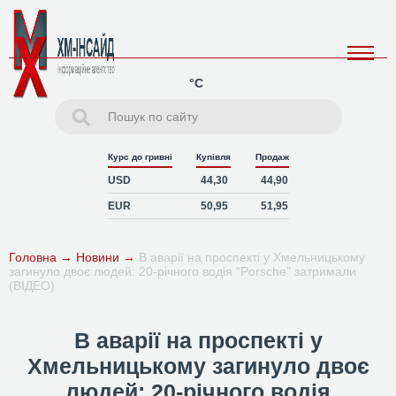
°C
Курс до гривні
Купівля
Продаж
USD
44,30
44,90
EUR
50,95
51,95
Головна
→
Новини
→
В аварії на проспекті у Хмельницькому
загинуло двоє людей: 20-річного водія “Porsche” затримали
(ВІДЕО)
В аварії на проспекті у
Хмельницькому загинуло двоє
людей: 20-річного водія