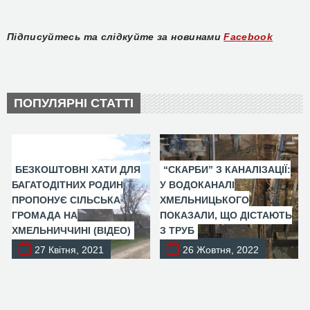
Підписуйтесь та слідкуйте за новинами
Facebook
ПОПУЛЯРНІ СТАТТІ
БЕЗКОШТОВНІ ХАТИ ДЛЯ
“СКАРБИ” З КАНАЛІЗАЦІЇ:
БАГАТОДІТНИХ РОДИН
У ВОДОКАНАЛІ
ПРОПОНУЄ СІЛЬСЬКА
ХМЕЛЬНИЦЬКОГО
ГРОМАДА НА
ПОКАЗАЛИ, ЩО ДІСТАЮТЬ
ХМЕЛЬНИЧЧИНІ (ВІДЕО)
З ТРУБ
27 Квітня, 2021
26 Жовтня, 2022