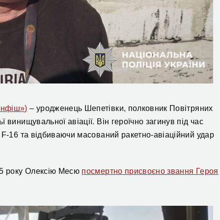
унфіш»)
– уродженець Шепетівки, полковник Повітряних
 винищувальної авіації. Він героїчно загинув під час
 F-16 та відбиваючи масований ракетно-авіаційний удар
25 року Олексію Месю
посмертно присвоєно звання Героя