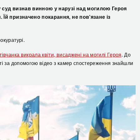
ку суд визнав винною у нарузі над могилою Героя
. Їй призначено покарання, не пов’язане із
окуратурі.
івчанка викрала квіти, висаджені на могилі Героя
. До
 ті за допомогою відео з камер спостереження знайшли