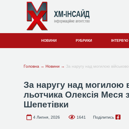
НОВИНИ
РУБРИКИ
ІНТЕРВ’Ю
Головна
→
Новини
→
За наругу над могилою військов
За наругу над могилою 
льотчика Олексія Меся 
Шепетівки
4 Липня, 2026
1641
Поділитись