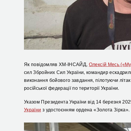
Як повідомляв ХМ-ІНСАЙД,
Олексій Месь («М
сил Збройних Сил України, командир ескадрильї
виконання бойового завдання, пілотуючи літак
російської федерації по території України.
Указом Президента України від 14 березня 20
України
з удостоєнням ордена «Золота Зірка».