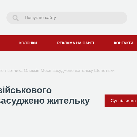
КОЛОНКИ
РЕКЛАМА НА САЙТІ
КОНТАКТИ
ого льотчика Олексія Меся засуджено жительку Шепетівки
військового
засуджено жительку
Суспільство