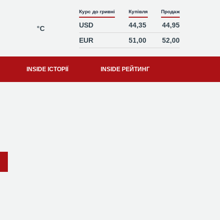
Курс до гривні
Купівля
Продаж
USD
44,35
44,95
°C
EUR
51,00
52,00
INSIDE ІСТОРІЇ
INSIDE РЕЙТИНГ