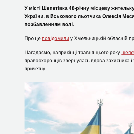
У місті Шепетівка 48-річну місцеву житель
України, військового льотчика Олексія Меся
позбавленням волі.
Про це
повідомили
у Хмельницькій обласній пр
Нагадаємо, наприкінці травня цього року
шепет
правоохоронців звернулась вдова захисника і
причетну.