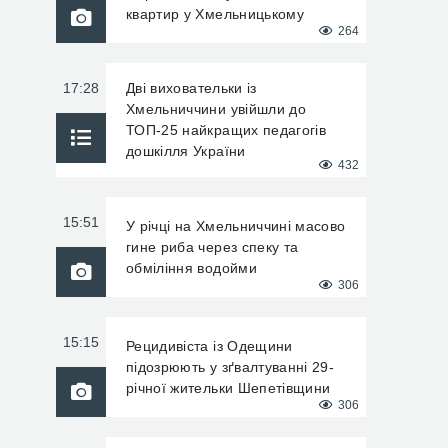
квартир у Хмельницькому
264
17:28
Дві виховательки із
Хмельниччини увійшли до
ТОП-25 найкращих педагогів
дошкілля України
432
15:51
У річці на Хмельниччині масово
гине риба через спеку та
обміління водойми
306
15:15
Рецидивіста із Одещини
підозрюють у зґвалтуванні 29-
річної жительки Шепетівщини
306