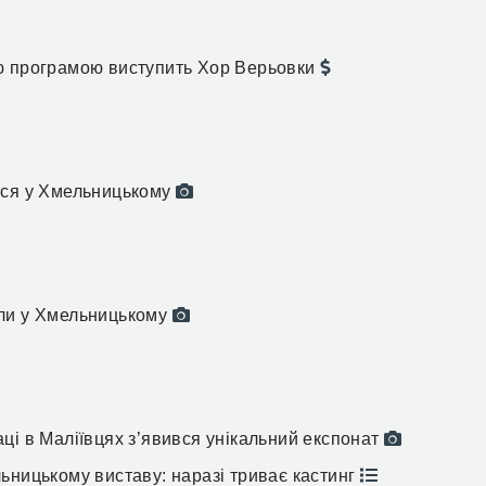
ю програмою виступить Хор Верьовки
вся у Хмельницькому
или у Хмельницькому
ці в Маліївцях з’явився унікальний експонат
ьницькому виставу: наразі триває кастинг