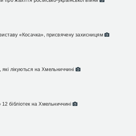
 про жахіття російсько-української війни
виставу «Косачка», присвячену захисницям
в, які лікуються на Хмельниччині
 12 бібліотек на Хмельниччині