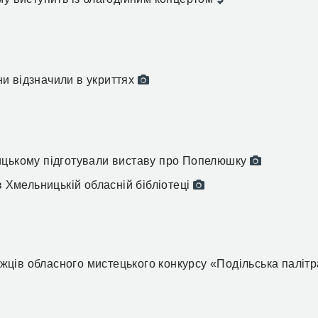
и відзначили в укриттях
ицькому підготували виставу про Попелюшку
в Хмельницькій обласній бібліотеці
ців обласного мистецького конкурсу «Подільська палітр