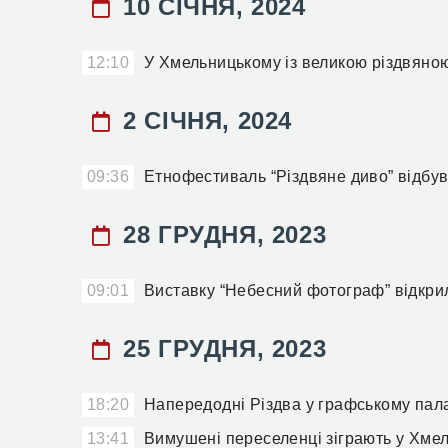
10 СІЧНЯ, 2024
12:10
У Хмельницькому із великою різдвяно
2 СІЧНЯ, 2024
09:36
Етнофестиваль “Різдвяне диво” відбу
28 ГРУДНЯ, 2023
09:01
Виставку “Небесний фотограф” відкр
25 ГРУДНЯ, 2023
18:20
Напередодні Різдва у графському пала
13:41
Вимушені переселенці зіграють у Хмел