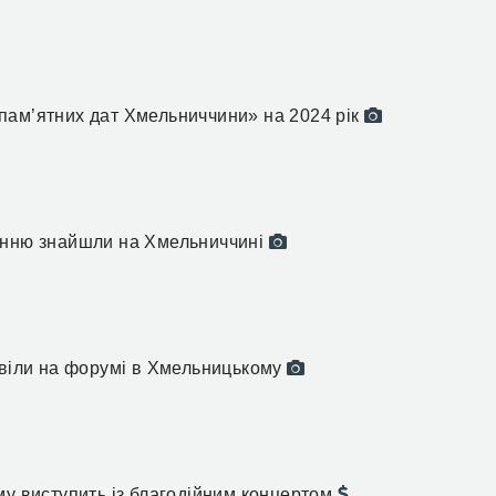
пам’ятних дат Хмельниччини» на 2024 рік
анню знайшли на Хмельниччині
овіли на форумі в Хмельницькому
му виступить із благодійним концертом