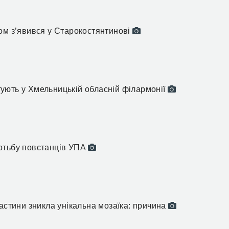
ом з’явився у Старокостянтинові
ують у Хмельницькій обласній філармонії
отьбу повстанців УПА
частини зникла унікальна мозаїка: причина