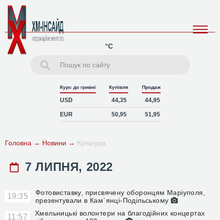
°C
Курс до гривні
Купівля
Продаж
USD
44,35
44,95
EUR
50,95
51,95
Головна
→
Новини
→
Культура
7 ЛИПНЯ, 2022
Фотовиставку, присвячену оборонцям Маріуполя,
19:35
презентували в Кам`янці-Подільському
Хмельницькі волонтери на благодійних концертах
11:57