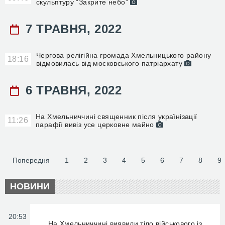
скульптуру “Закрите небо”
7 ТРАВНЯ, 2022
Чергова релігійна громада Хмельницького району
18:16
відмовилась від московського патріархату
6 ТРАВНЯ, 2022
На Хмельниччині священник після українізації
11:26
парафії вивіз усе церковне майно
Попередня
1
2
3
4
5
6
7
8
9
НОВИНИ
20:53
На Хмельниччині виявили тіло військового із