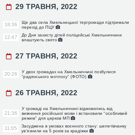
29 ТРАВНЯ, 2022
Ще два села Хмельницької тергромади підтримали
18:36
перехід до ПЦУ
До Дня захисту дітей поліцейські Хмельниччини
12:47
влаштують свято
27 ТРАВНЯ, 2022
У двох громадах на Хмельниччині позбулися
20:26
“радянського мотлоху” (ФОТО)
26 ТРАВНЯ, 2022
У громаді на Хмельниччині відмовились від
21:36
вивчення російської мови і встановили “особливий
режим” для церков МП
Засуджена в умовах воєнного стану: шепетівчанку
11:05
ув’язнили на 5 років за крадіжки