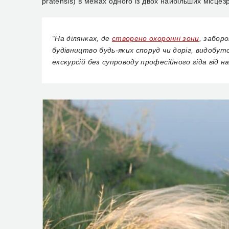
pratensis) в межах одного із двох найбільших місце
“На ділянках, де
створено охоронні зони
, забор
будівництво будь-яких споруд чи доріг, видобут
екскурсій без супроводу професійного гіда від н