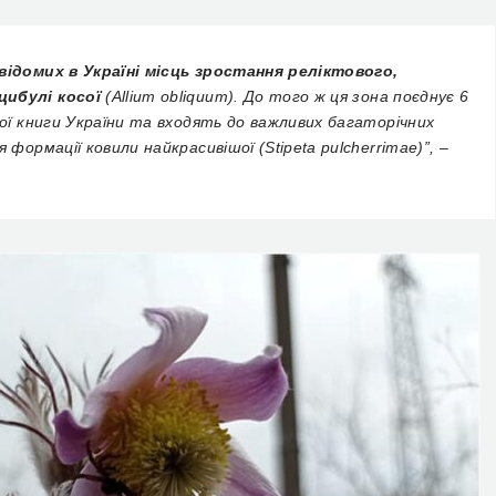
відомих в Україні місць зростання реліктового,
цибулі косої
(Allium obliquum). До того ж ця зона поєднує 6
ної книги України та входять до важливих багаторічних
формації ковили найкрасивішої (Stipeta pulcherrimae)”, –