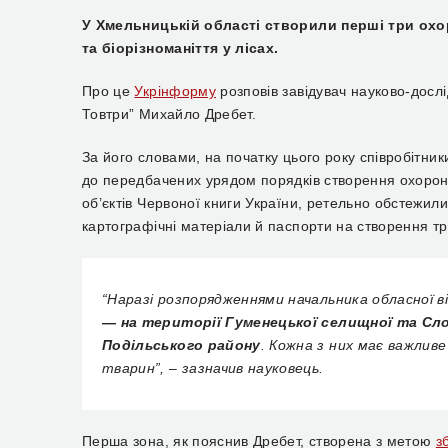
У Хмельницькій області створили перші три охор
та біорізноманіття у лісах.
Про це
Укрінформу
розповів завідувач науково-дослі
Товтри” Михайло Дребет.
За його словами, на початку цього року співробітник
до передбачених урядом порядків створення охоронн
об’єктів Червоної книги України, ретельно обстежили
картографічні матеріали й паспорти на створення т
“Наразі розпорядженнями начальника обласної ві
— на території Гуменецької селищної та Слоб
Подільського району
. Кожна з них має важливе
тварин”, – зазначив науковець.
Перша зона, як пояснив Дребет, створена з метою
з