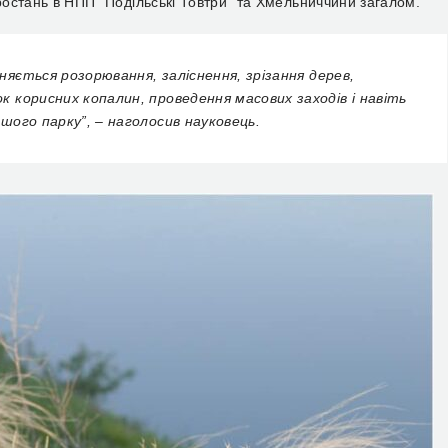
зростань в НПП “Подільські Товтри” та Хмельниччини загалом.
оняється розорювання, заліснення, зрізання дерев,
ок корисних копалин, проведення масових заходів і навіть
ашого парку”, – наголосив науковець.