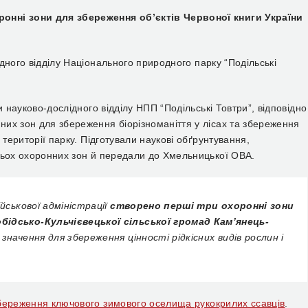
онні зони для збереження об’єктів Червоної книги України
дного відділу Національного природного парку “Подільські
и науково-дослідного відділу НПП “Подільські Товтри”, відповідно
их зон для збереження біорізноманіття у лісах та збереження
 території парку. Підготували наукові обґрунтування,
рьох охоронних зон й передали до Хмельницької ОВА.
йськової адміністрації
створено перші три охоронні зони
ідсько-Кульчієвецької сільської громад Кам’янець-
 значення для збереження цінності рідкісних видів рослин і
береження ключового зимового оселища рукокрилих ссавців
.