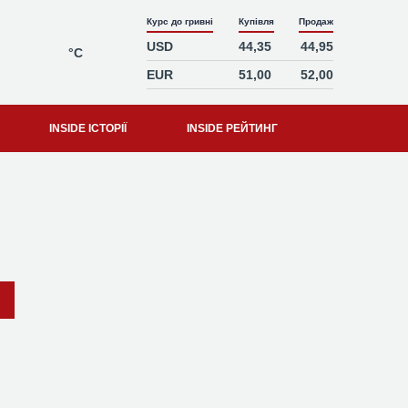
Курс до гривні
Купівля
Продаж
USD
44,35
44,95
°C
EUR
51,00
52,00
INSIDE ІСТОРІЇ
INSIDE РЕЙТИНГ