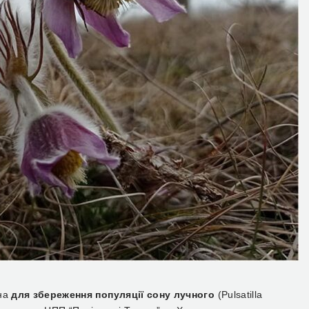
ена
для збереження популяції сону лучного
(Pulsatilla