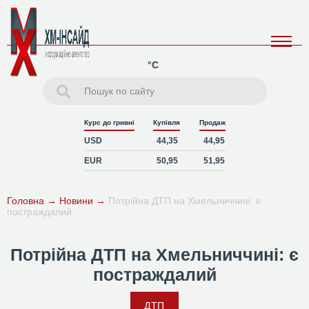
°C
Курс до гривні
Купівля
Продаж
USD
44,35
44,95
EUR
50,95
51,95
Головна
→
Новини
→
Потрійна ДТП на Хмельниччині: є
постраждалий
Потрійна ДТП на Хмельниччині: є
постраждалий
ДТП