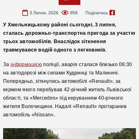
3 Липня, 2026
858
Поділитись
У Хмельницькому районі сьогодні, 3 липня,
сталась
д
орожньо-транспортна пригода за участю
трьох автомобілів.
Внаслідок зіткнення
травмувався водій одного з легковиків.
За
інформацією
поліції, аварія
сталася близько 06:30
на автодорозі між селами Кудринці та Малиничі.
Попередньо, зіткнулись
автомобіл
і
«Renault», за
кермом якого перебував 42-річний житель Львівської
області, та «Mercedes» під керуванням 40-річного
жителя Волочищини. Надалі «Renault»
протаранив
автомобіл
ь
«Nissan».