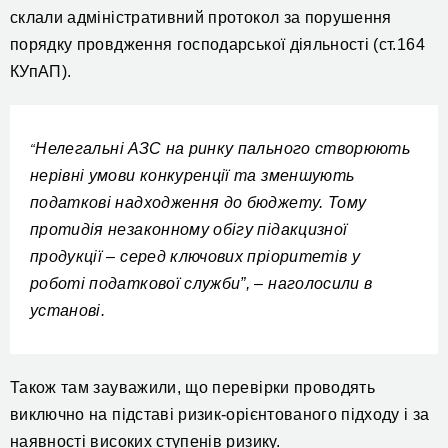
склали адміністративний протокол за порушення
порядку провдження господарської діяльності (ст.164
К
УпАП)
.
Нелегальні АЗС на ринку пального створюють
“
нерівні умови конкуренції та зменшують
податкові надходження до бюджету. Тому
протидія незаконному обігу підакцизної
продукції – серед ключових пріоритетів у
роботі податкової служби”, – наголосили в
установі.
Також там зауважили, що перевірки проводять
виключно на підставі ризик-орієнтованого підходу і за
наявності високих ступенів ризику.