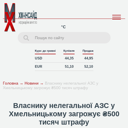
°C
Курс до гривні
Купівля
Продаж
USD
44,35
44,95
EUR
51,10
52,10
Головна
→
Новини
→
Власнику нелегальної АЗС у
Хмельницькому загрожує ₴500 тисяч штрафу
Власнику нелегальної АЗС у
Хмельницькому загрожує ₴500
тисяч штрафу