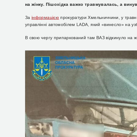
на жінку. Пішохідка важко травмувалась, а винув
За
інформацією
прокуратури Хмельниччини, у травні 
управлінні автомобілем LADA, який «винесло» на узб
В свою чергу припаркований там ВАЗ відкинуло на жі