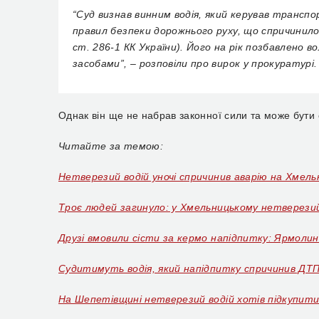
“Суд визнав винним водія, який керував транспо
правил безпеки дорожнього руху, що спричинило
ст. 286-1 КК України). Його на рік позбавлено
засобами”, – розповіли про вирок у прокуратурі.
Однак він ще не набрав законної сили та може бути
Читайте за темою:
Нетверезий водій уночі спричинив аварію на Хмель
Троє людей загинуло: у Хмельницькому нетверезий
Друзі вмовили сісти за кермо напідпитку: Ярмоли
Судитимуть водія, який напідпитку спричинив ДТП
На Шепетівщині нетверезий водій хотів підкупити