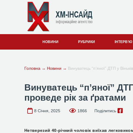
НОВИНИ
РУБРИКИ
ІНТЕРВ’Ю
Головна
→
Новини
→
Винуватець “п’яної” ДТП у Вінькі
Винуватець “п’яної” ДТП
проведе рік за ґратами
8 Січня, 2025
1866
Поділитись
Нетверезий 40-річний чоловік виїхав легковиком 