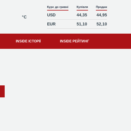
Курс до гривні
Купівля
Продаж
USD
44,35
44,95
°C
EUR
51,10
52,10
INSIDE ІСТОРІЇ
INSIDE РЕЙТИНГ