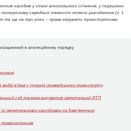
ртним засобом у стані алкогольного сп’яніння, у порушенні
 потерпілому середньої тяжкості тілесні ушкодження (ч. 1
 волі та ще на три роки – права керувати транспортними
 оскаржений в апеляційному порядку.
ниччині
 водій в’їхав у зупинку громадського транспорту
нецький суд покарав винуватця смертельної ДТП
 зі смертельними наслідками на Кам’янеччині
 правоохоронців