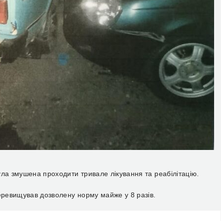
ула змушена проходити тривале лікування та реабілітацію.
перевищував дозволену норму майже у 8 разів.