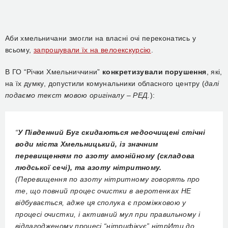
Аби хмельничани змогли на власні очі переконатись у
всьому,
запрошували їх на велоекскурсію
.
В ГО “Річки Хмельниччини”
конкретизували порушення
, які,
на їх думку, допустили комунальники обласного центру (
далі
подаємо текст мовою оригіналу – РЕД.
):
“
У Південний Буг скидаються недоочищені стічні
води міста Хмельницький, із значним
перевищенням по азоту амонійному (складова
людської сечі), та азоту нітритному.
(Перевищення по азоту нітритному говорять про
те, що повний процес очистки в аеротенках НЕ
відбувається, адже ця сполука є проміжковою у
процесі очистки, і активний мул при правильному і
відлагодженому процесі “нітрифікує” нітрИти до