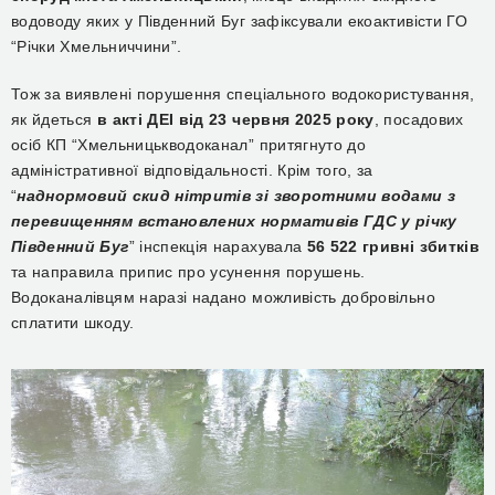
водоводу яких у Південний Буг зафіксували екоактивісти ГО
“Річки Хмельниччини”.
Тож за виявлені порушення спеціального водокористування,
як йдеться
в акті ДЕІ від 23 червня 2025 року
, посадових
осіб КП “Хмельницькводоканал” притягнуто до
адміністративної відповідальності. Крім того, за
“
наднормовий скид нітритів зі зворотними водами з
перевищенням встановлених нормативів ГДС у річку
Південний Буг
” інспекція нарахувала
56 522 гривні збитків
та направила припис про усунення порушень.
Водоканалівцям наразі надано можливість добровільно
сплатити шкоду.