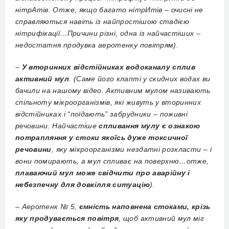
нітрАтів. Отже, якщо багато нітрИтів – очисні не
справляються навіть із найпростішою стадією
нітрифікації…Причини різні, одна із найчастіших –
недостатня продувка аеротенку повітрям).
–
У вторинних відстійниках водоканалу сплив
активний мул
. (Саме його клапті у скидних водах ви
бачили на нашому відео. Активним мулом називають
спільноту мікроорганізмів, які живуть у вторинних
відстійниках і “поїдають” забрудники – поживні
речовини. Найчастіше
спливання мулу є ознакою
потрапляння у стоки якоїсь дуже токсичної
речовини
, яку мікроорганізми нездатні розкласти – і
вони помирають, а мул спливає на поверхню…отже,
плаваючий мул може свідчити про аварійну і
небезпечну для довкілля ситуацію
).
–
Аеротенк № 5,
ємність наповнена стоками, крізь
яку продувається повітря
, щоб активний мул міг