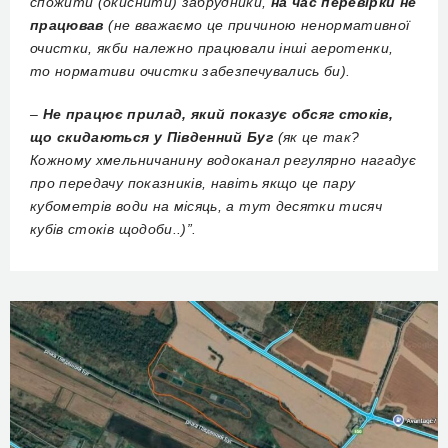
спожити (окиснити) забрудники,
на час перевірки не
працював
(не вважаємо це причиною ненормативної
очистки, якби належно працювали інші аеротенки,
то нормативи очистки забезпечувались би).
–
Не працює прилад, який показує обсяг стоків,
що скидаються у Південний Буг
(як це так?
Кожному хмельничанину водоканал регулярно нагадує
про передачу показників, навіть якщо це пару
кубометрів води на місяць, а тут десятки тисяч
кубів стоків щодоби..)”.