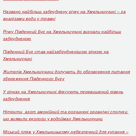
Названо найбільш забруднену річку на Хмельниччині – за
аналізами води у травні
Річку Південний Буг на Хмельниччині визнали найбільш
забрудненою
Південний Буг став найзабрудненішою річкою на
Хмельниччині
Жителів Хмельниччини долучать до обговорення питання
збереження Південного Бугу
У річках на Хмельниччині фіксують перевищений рівень
забруднення
Нітрити, азот амонійний та розчинені органічні сполуки:
що виявили екологи у водоймах Хмельниччини
Міський пляж у Хмельницькому небезпечний для купання –