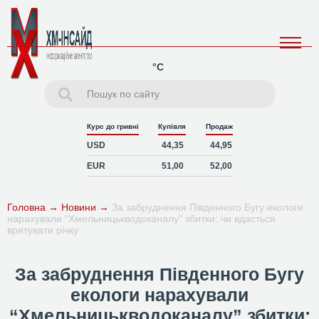
°C
Курс до гривні
Купівля
Продаж
USD
44,35
44,95
EUR
51,00
52,00
Головна
→
Новини
→
За забруднення Південного Бугу екологи
нарахували “Хмельницькводоканалу” збитки: чи вдасться
врятувати річку
За забруднення Південного Бугу
екологи нарахували
“Хмельницькводоканалу” збитки: