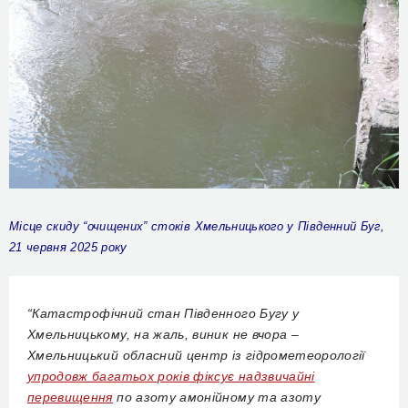
М
ісце скиду “очищених” стоків Хмельницького у Південний Буг,
21 червня 2025 року
“
Катастрофічний стан Південного Бугу у
Хмельницькому, на жаль, виник не вчора –
Хмельницький обласний центр із гідрометеорології
упродовж багатьох років фіксує надзвичайні
перевищення
по азоту амонійному та азоту