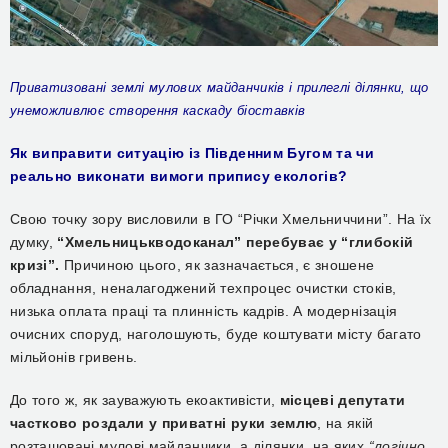
Приватизовані землі мулових майданчиків і прилеглі ділянки, що
унеможливлює створення каскаду біоставків
Як виправити ситуацію із Південним Бугом та чи
реально виконати вимоги припису екологів?
Свою точку зору висловили в ГО “Річки Хмельниччини”. На їх
думку,
“Хмельницькводоканал” перебуває у “глибокій
кризі”.
Причиною цього, як зазначається, є зношене
обладнання, неналагоджений техпроцес очистки стоків,
низька оплата праці та плинність кадрів. А модернізація
очисних споруд, наголошують, буде коштувати місту багато
мільйонів гривень.
До того ж, як зауважують екоактивісти,
місцеві депутати
частково роздали у приватні руки землю
, на якій
розташовані мулові майданчики, а ділянки, на яких
“логічно