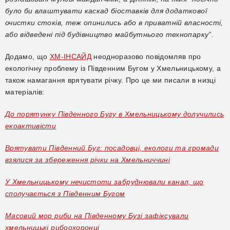
було би влаштувати каскад біоставків для додаткової
очистки стоків, теж опинились або в приватній власності,
або відведені під будівництво майбутнього технопарку”.
Додамо, що
ХМ-ІНСАЙД
неодноразово повідомляв про
екологічну проблему із Південним Бугом у Хмельницькому, а
також намагання врятувати річку. Про це ми писали в низці
матеріалів:
До порятунку Південного Бугу в Хмельницькому долучились
екоактивісти
Врятувати Південний Буг: посадовці, екологи та громади
взялися за збереження річки на Хмельниччині
У Хмельницькому нечистоти забруднювали канал, що
сполучається з Південним Бугом
Масовий мор риби на Південному Бузі зафіксували
хмельницькі рибоохоронці