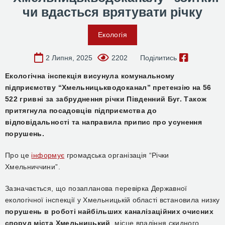
чи вдасться врятувати річку
Екологія
2 Липня, 2025
2202
Поділитись
Екологічна інспекція висунула комунальному
підприємству “Хмельницькводоканал” претензію на 56
522 гривні за забруднення річки Південний Буг. Також
притягнула посадовців підприємства до
відповідальності та направила припис про усунення
порушень.
Про це
інформує
громадська організація “Річки
Хмельниччини”.
Зазначається, що позапланова перевірка Державної
екологічної інспекції у Хмельницькій області встановила низку
порушень в роботі найбільших каналізаційних очисних
споруд міста Хмельницький
, місце впадіння скидного