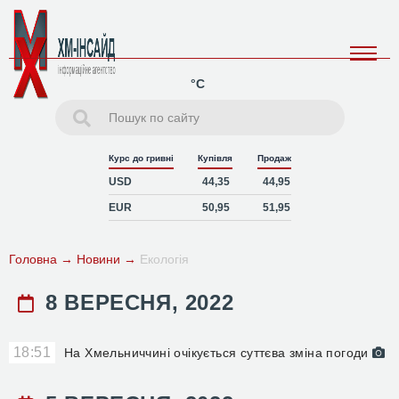
°C
Курс до гривні
Купівля
Продаж
USD
44,35
44,95
EUR
50,95
51,95
Головна
→
Новини
→
Екологія
8 ВЕРЕСНЯ, 2022
18:51
На Хмельниччині очікується суттєва зміна погоди