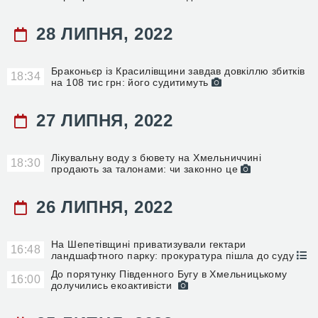
28 ЛИПНЯ, 2022
Браконьєр із Красилівщини завдав довкіллю збитків
18:34
на 108 тис грн: його судитимуть
27 ЛИПНЯ, 2022
Лікувальну воду з бювету на Хмельниччині
18:30
продають за талонами: чи законно це
26 ЛИПНЯ, 2022
На Шепетівщині приватизували гектари
16:48
ландшафтного парку: прокуратура пішла до суду
До порятунку Південного Бугу в Хмельницькому
16:00
долучились екоактивісти