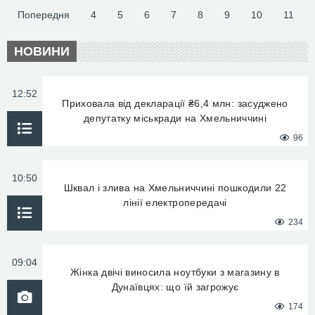
Попередня
4
5
6
7
8
9
10
11
НОВИНИ
12:52
Приховала від декларації ₴6,4 млн: засуджено
депутатку міськради на Хмельниччині
96
10:50
Шквал і злива на Хмельниччині пошкодили 22
лінії електропередачі
234
09:04
Жінка двічі виносила ноутбуки з магазину в
Дунаївцях: що їй загрожує
174