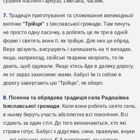
сушене насіння гарбуза, сметана, часник.
7.
Традиція приготування та споживання великодньої
випічки
“Трійця”
з Ізяславської громади. Там печуть
не просто одну пасочку, а роблять це як три в одній
формі і святять вони її, як трійцю. Для них це обряд.
Верх зрізують, висушують і залишають на ті випадки,
якщо, наприклад, свійські тварини хворіють, то їм
дають, щоб одужали. Якщо хтось йде в далеку дорогу,
як от зараз захисники: мами, бабусі їм із собою в
дорогу завертають цю “Трійцю”, як оберіг.
8.
Пісенна та обрядова традиція села Радошівка
Ізяславської громади
. Коли вони роблять свято села,
в ньому беруть участь абсолютно всі покоління. Всі
сідають за один стіл. До того визначаються, хто які
страви готує. Бабусі з дідусями, сини, правнуки, внуки
— всі співають пісні. Є й жартівливі, де старше