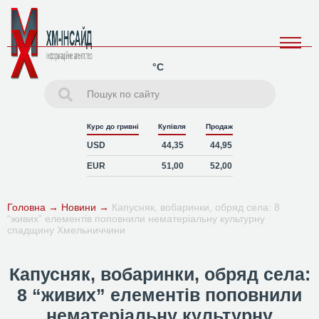
°C
Курс до гривні
Купівля
Продаж
USD
44,35
44,95
EUR
51,00
52,00
Головна
→
Новини
→
Капусняк, вобаринки, обряд села: 8
“живих” елементів поповнили нематеріальну культурну
спадщину Хмельниччини
Капусняк, вобаринки, обряд села:
8 “живих” елементів поповнили
нематеріальну культурну