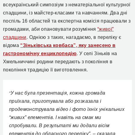
всеукраїнський симпозіум з нематеріальної культурної
спадщини, із майстер-класами та навчанням. Два дні
поспіль 16 областей та експертна комісія працювали з
громадами, аби опановувати розуміння
“живої”
спадщини
. Однією з таких, нагадаємо, в переліку є
відома
“Зіньківська ковбаса”, яку занесено в
гастрономічну енциклопедію
. У селі Зіньків на
Хмельниччині родини передають з покоління в
покоління традицію її виготовлення.
У нас була презентація, кожна громада
“
приїхала, приготувала або розказала і
продемонструвала відео і фото їхніх унікальних
“живих” елементів. І навіть на смак ми
спробували. В результаті ми додали вісім
елементів до обласного переліку”, – сказала