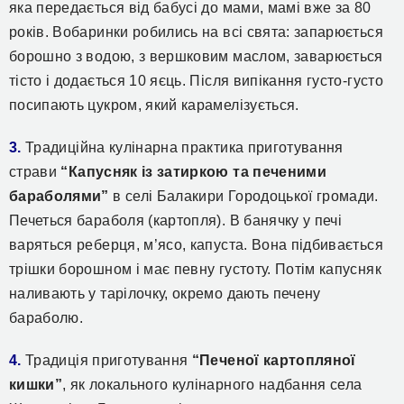
яка передається від бабусі до мами, мамі вже за 80
років. Вобаринки робились на всі свята: запарюється
борошно з водою, з вершковим маслом, заварюється
тісто і додається 10 яєць. Після випікання густо-густо
посипають цукром, який карамелізується.
3.
Традиційна кулінарна практика приготування
страви
“Капусняк із затиркою та печеними
бараболями”
в селі Балакири Городоцької громади.
Печеться бараболя (картопля). В банячку у печі
варяться реберця, м’ясо, капуста. Вона підбивається
трішки борошном і має певну густоту. Потім капусняк
наливають у тарілочку, окремо дають печену
бараболю.
4.
Традиція приготування
“Печеної картопляної
кишки”
, як локального кулінарного надбання села