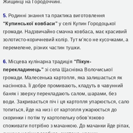
Жищинці на Городоччині.
5.
Родинні знання та практика виготовлення
“Купинської ковбаси”
у селі Купин Городоцької
громади. Надзвичайно смачна ковбаса, має красивий
золотисто-коричневий колір. Тут м’ясо не кусочками, а
перемелене, різних частин тушки.
6.
Місцева кулінарна традиція
“Пікун-
перекладинець”
зі села Щаснівка Волочиської
громади. Малесенька картопля, яка залишається як
насіннєва. Її добре промивають, кладуть в чавунний
баняк і зверху перекладають салом, шарами, без
води. Закривається піч і ця картопля упарюється, сало
топиться, йде на низ і от картопля ужарюється до
скоринки і потім ту картопельку обов’язково
споживати потрібно з мачанкою. До мачанки йде ріпак,